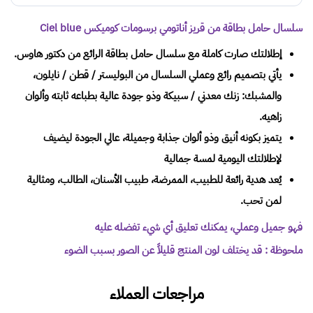
سلسال حامل بطاقة من قريز أناتومي برسومات كوميكس Ciel blue
إطلالتك صارت كاملة مع سلسال حامل بطاقة الرائع من دكتور هاوس.
يأتي بتصميم رائع وعملي السلسال من البوليستر / قطن / نايلون،
والمشبك: زنك معدني / سبيكة وذو جودة عالية بطباعه ثابته وألوان
زاهيه.
يتميز بكونه أنيق وذو ألوان جذابة وجميلة، عالي الجودة ليضيف
لإطلالتك اليومية لمسة جمالية
يُعد هدية رائعة للطبيب، الممرضة، طبيب الأسنان، الطالب، ومثالية
لمن تحب.
فهو جميل وعملي، يمكنك تعليق أي شيء تفضله عليه
ملحوظة : قد يختلف لون المنتج قليلاً عن الصور بسبب الضوء
مراجعات العملاء