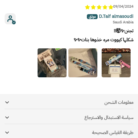
09/04/2024
D.Taif almasoudi
Saudi Arabia
تجنن✨🤯!!
شكلها كيووت مره خذوها بنات✨✨
معلومات الشحن
سياسة الاستبدال والاسترجاع
يحرص دكتور هاوس بأن تصلك شحنتك بأسرع وقت ممكن, وبكل سرور نشحن الطلبات
إلى جميع مناطق
المملكة العربية السعودية عن طريق خدمة شحن موثوقة وذالك
طريقة القياس الصحيحة
سياسة الاسترجاع
بالتعاون مع شركتي ريد بوكس و أرامكس