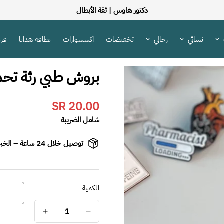
دكتور هاوس |
ثقة الأبطال
نسائي
رجالي
تخفيضات
اكسسوارات
بطاقة هدايا
فرو
بروش طبي رئة تحم
20.00 SR
Translation
missing:
شامل الضريبة
s.product.price.regular_price
توصيل خلال 24 ساعة – الخبر / الدمام / القطيف
الكمية