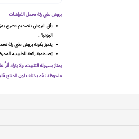
بروش طبي رئة تحمل الفراشات
يأتي البروش بتصميم عصري يمزج ب
اليومية .
يتميز بكونه بروش طبي رئة تحم
يُعد هدية رائعة للطبيب، الممر
يمتاز بسهولة التثبيت، ولا يترك أثراً 
ملحوظة : قد يختلف لون المنتج قليل
الطلبات إلى جميع مناطق
المملكة العربية السعودية عن طريق خدمة شحن موثوقة وذالك بالت
الحي، أسم الشارع، رقم المنزل، المدينة ورقم الهاتف
سياسة الاسترجاع