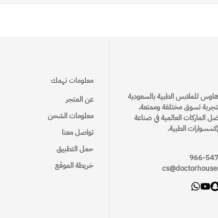
وتجهيز الطلب بالإضافة الى رقم تتبع الشحنة
يحق للعميل استرجاع الطلب في غضون
ثلاث 3 أيام
من تاريخ استلام الطلب
الطريقة الصحيحة لأخذ القياس اون لاين
ن الساعة 9 صباحاً إلى الساعة 11 مساءً
المدة المتوقعة لوصول الطلب
 مثل العطور وغيرها
عر لم يتم نزعها
معلومات تهمك
توصيل خلال 24 ساعة – الخبر / الدمام / القطيف
22 ريال
هاوس للملابس الطبية بالسعودية
عن المتجر
1-3 أيام عمل
جربة تسوق مختلفة وممتعة.
ة للاسترجاع
معلومات الشحن
ضل الماركات العالمية في صناعة
2-5 أيام عمل
سياسة الاستبدال
إكسسوارات الطبية.
تواصل معنا
2-5 أيام عمل
يحق للعميل استبدال الطلب في غضون
سبعة 7 أيام
من تاريخ استلام الطلب
حمل التطبيق
خريطة الموقع
cs@doctorhouse
 مثل العطور وغيرها
عر لم يتم نزعها