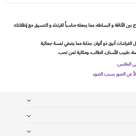
ين الأناقة و البساطه، مما يجعله مناسباً للارتداء و التنسيق مع إطلالتك
ل الفراشات أنيق ذو ألوان جذابة مما يضفي لمسة جمالية
ضة، طبيب الأسنان، الطالب، ومثالية لمن تحب.
على الملابس.
اً عن الصور بسبب الضوء
عاون مع شركتي ريد بوكس و أرامكس