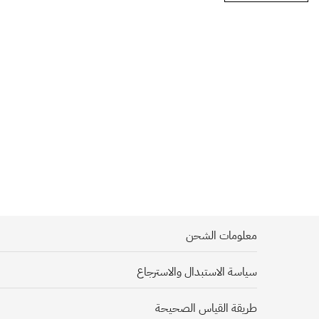
معلومات الشحن
سياسة الاستبدال والاسترجاع
يحرص دكتور هاوس بأن تصلك شحنتك بأسرع وقت ممكن, وبكل سرور نشحن 
لتسهيل عملية التوصيل نأمل منكم تزويدنا بالعنوان الوطني عنوان 
طريقة القياس الصحيحة