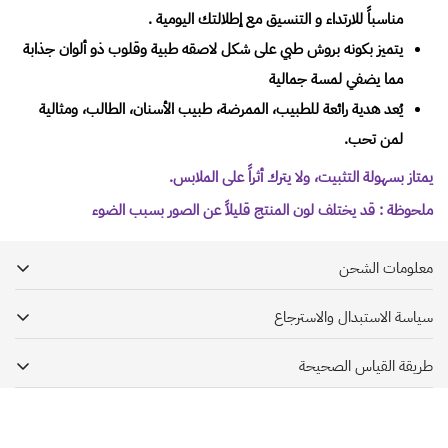
مناسباً للارتداء و التنسيق مع إطلالتك اليومية .
يتميز بكونه بروش طبي على شكل لاصقه طبية وقلوب ذو ألوان جذابة
مما يضفي لمسة جمالية
يُعد هدية رائعة للطبيب، الممرضة، طبيب الأسنان، الطالب، ومثالية
لمن تحب.
يمتاز بسهولة التثبيت، ولا يترك أثراً على الملابس.
ملحوظة : قد يختلف لون المنتج قليلاً عن الصور بسبب الضوء
معلومات الشحن
سياسة الاستبدال والاسترجاع
يحرص دكتور هاوس بأن تصلك شحنتك بأسرع وقت ممكن, وبكل سرور نشحن الطلبات
إلى جميع مناطق
المملكة العربية السعودية عن طريق خدمة شحن موثوقة وذالك
طريقة القياس الصحيحة
سياسة الاسترجاع
بالتعاون مع شركتي ريد بوكس و أرامكس
يحق للعميل استرجاع الطلب في غضون
ثلاث 3 أيام
من تاريخ استلام
لتسهيل عملية التوصيل نأمل منكم تزويدنا بالعنوان الوطني عنوان الحي،
الطريقة الصحيحة لأخذ القياس اون لاين
الطلب
أسم الشارع، رقم المنزل، المدينة ورقم الهاتف