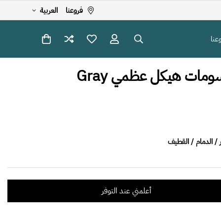
فروعنا
العربية
عنا
مات هيكل عظمي Gray
ar.product
أعلمني عند التوفر