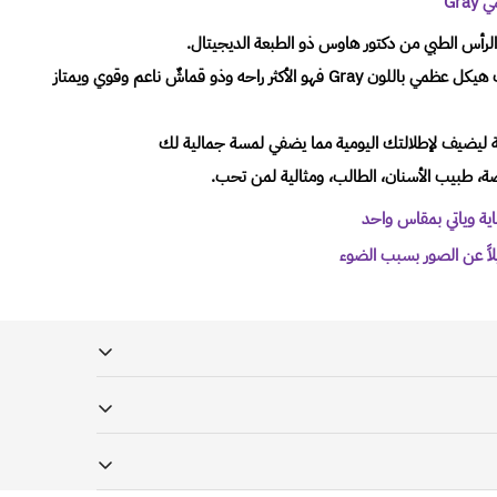
Gr
لرأس الطبي من دكتور هاوس ذو الطبعة الديجيتال.
يأتي بتصميم رائع على برسومات هيكل عظمي باللون Gray فهو الأكثر راحه وذو قماشٌ ناعم وقوي ويمتاز
هية ليضيف لإطلالتك اليومية مما يضفي لمسة جمالية لك
ضة، طبيب الأسنان، الطالب، ومثالية لمن تحب.
اية وياتي بمقاس واحد
اً عن الصور بسبب الضوء
عاون مع شركتي ريد بوكس و أرامكس