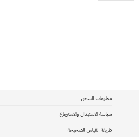
معلومات الشحن
سياسة الاستبدال والاسترجاع
يحرص دكتور هاوس بأن تصلك شحنتك بأسرع وقت ممكن, وبكل سرور نشحن 
لتسهيل عملية التوصيل نأمل منكم تزويدنا بالعنوان الوطني عنوان 
طريقة القياس الصحيحة
ستصلك رسالة بريد إلكتروني تأكد اتمام الشحن بعد استلام المبلغ 