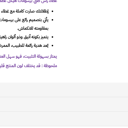
غطاء رأس طبي برسومات هيكل عظمي ay
إطلالتك صارت كاملة مع غطاء ا
بمقاومته للانكماش.
يتميز بكونه أنيق وذو ألوان زا
يُعد هدية رائعة للطبيب، الممر
يمتاز بسهولة التثبيت، فهو سهل العن
ملحوظة : قد يختلف لون المنتج قليل
الطلبات إلى جميع مناطق
المملكة العربية السعودية عن طريق خدمة شحن موثوقة وذالك بالت
الحي، أسم الشارع، رقم المنزل، المدينة ورقم الهاتف
سياسة الاسترجاع
وتجهيز الطلب بالإضافة الى رقم تتبع الشحنة