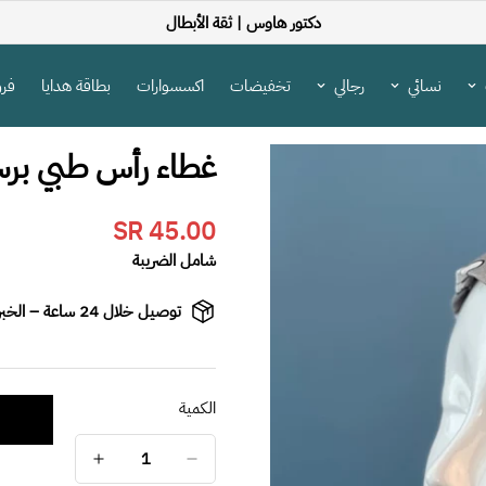
دكتور هاوس |
ثقة الأبطال
نسائي
رجالي
تخفيضات
اكسسوارات
بطاقة هدايا
فرو
غطاء رأس طبي برسو
45.00 SR
Translation
missing:
شامل الضريبة
s.product.price.regular_price
توصيل خلال 24 ساعة – الخبر / الدمام / القطيف
الكمية