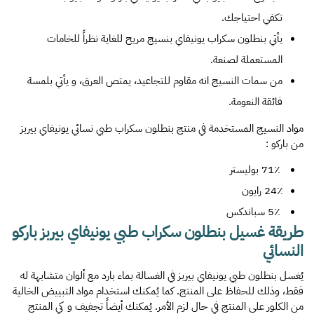
تكفي احتياجك.
يأتي بنطلون سكراب يونيفاي بنسيج مريح للغاية نظراً للخامات
المستعملة لصنعة.
من سمات النسيج انه مقاوم للتجاعيد، يمتص العرق، و يأتي بلمسة
فائقة النعومة.
مواد النسيج المستخدمة في منتج
بنطلون سكراب طبي نسائي يونيفاي بيربز
من باركو
:
71٪ بوليستر
24٪ رايون
5٪ سباندكس
طريقة غسيل بنطلون سكراب طبي يونيفاي بيربز باركو
النسائي
يُغسل بنطلون طبي يونيفاي بيربز في الغسالة بماء بارد مع ألوان متشابهة له
فقط، وذلك للحفاظ على المنتج. كما يُمكنك استخدام مواد التبييض الخالية
من الكلور على المنتج في حال لزم الأمر. يُمكنك أيضاً تجفيف و كي المنتج