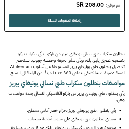
208.00 SR
تم توفير
:
إضافة المنتجات للسلة
بنطلون سكراب طبي نسائي يونيفاي بيربز من باركو. يأتي سكراب باركو
بتصميم عصري يليق بك، ويأتي ساق نحيفة وخمسة جيوب. تستحضر
تفاصيل بنطلون طبي يونيفاي بيربز المستوحاة من أسلوب Athleertain
لمسة عصرية، بينما يُضفي قماش Luxe 360 مزيدًا من الراحة الى المنتج.
مواصفات بنطلون سكراب طبي نسائي يونيفاي بيربز
يأتي بنطلون طبي يونيفاي بيربز من باركو الكلاسيكي النسائي بعدة مواصفات،
وهي:
يأتي بنطلون طبي يونيفاي بيربز بحزام خصر أمامي مسطح.
يحتوي بنطلون طبي يونيفاي على جيوب أمامية بسحاب.
مجموع عدد الجيوب في سكراب يونيفاي باركو هو 5 جيوب، مساحة