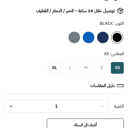
ar.products.product.price.regular_price
ar.products.product.price.sale_price
توصيل خلال 24 ساعة – الخبر / الدمام / القطيف
اللون:
BLACK
المقاس:
XS
XL
L
M
S
XS
Variant
Variant
Variant
Variant
Variant
Sold
Sold
Sold
Sold
Sold
Out
Out
Out
Out
Out
دليل المقاسات
Or
Or
Or
Or
Or
Unavailable
Unavailable
Unavailable
Unavailable
Unavailable
الكمية
أضف الى السلة