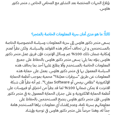
بإبلاغ الجهات المختصة بعد التشاور مع المحامي الخاص بـ متجر دكتور
هاوس.
ثالثاً: ما هو مدى أمان سرية المعلومات الخاصة بالمتجر؟
يسعى متجر دكتور هاوس إلى سرية المعلومات وسياسة الخصوصية الخاصة
بالمستخدمين و لن تخالف أحكام هذه القواعد والسياسة. ولكن نظراً لعدم
إمكانية ضمان ذلك 100% عبر وسائل الإنترنت فإن فريق عمل متجر دكتور
هاوس ينوّه بما يلي:
يسعى متجر دكتور هاوس بالحفاظ على جميع
المعلومات الخاصة بالمستخدم وألا يطلع عليها أحد بما يخالف هذه
السياسة المعمول بها في متجر دكتور هاوس.
يعمل على حماية هذه
المعلومات عن طريق "سيرفرات معيّنة؟" محمية بموجب أنظمة الحماية
الإلكترونية "نظامي برمجي أو Software معيّن؟".
غير أنه نظراً لأن شبكة
الانترنت لا يمكن ضمانها 100% لما قد يطرأ من اختراق أو فيروسات على
أنظمة الحماية الالكترونية و على جدران الحماية المعمول به في متجر دكتور
هاوس فإن متجر دكتور هاوس ينصح المستخدمين بالحفاظ على
معلوماتهم بسرية تامة، وعدم إفشاء أي معلومات يراها المستخدم هامة
جداً له، وهذا حرصاً على متجر دكتور هاوس في توجيه وإرشاد