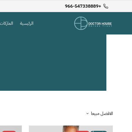
+966-547338889
الرئيسية
الماركات
الافضل مبيعا