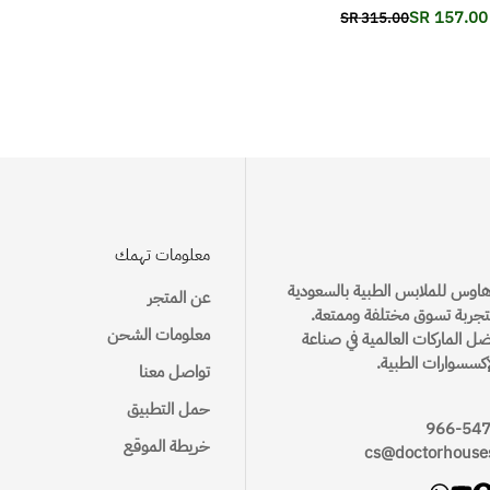
157.00 SR
315.00 SR
Translation
Translation
missing:
missing:
ar.products.product.price.regular_price
ar.products.product.price.sale_price
ar.p
a
معلومات تهمك
هاوس للملابس الطبية بالسعودية
عن المتجر
جربة تسوق مختلفة وممتعة.
معلومات الشحن
ضل الماركات العالمية في صناعة
إكسسوارات الطبية.
تواصل معنا
حمل التطبيق
خريطة الموقع
cs@doctorhouse