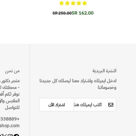
162.00 SR
250.00 SR
Translation
Translation
missing:
missing:
roducts.product.price.regular_price
r.products.product.price.sale_price
النشرة البريدية
من نحن
ادخل ايميلك واشترك معنا ليصلك كل جديدنا
متجر دكتور 
وخصوماتنا
- محطتك لت
نوفر لكم أف
الملابس وال
اشترك الآن
للتواصل
+966-547338889
shop.com