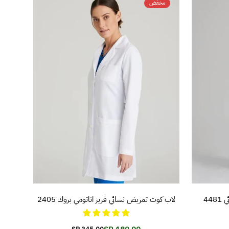
مخفض
تفاصيل المنتج
44
لاب كوت تمريض نسائي قريز اناتومي بروك 2405