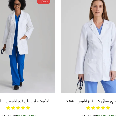
مخفض
تفاصيل المنتج
تفاصيل المنتج
 نسائي هانا قريز أناتومي 7446
لابكوت طبي ليلي قريز اناتومي نسائي 81