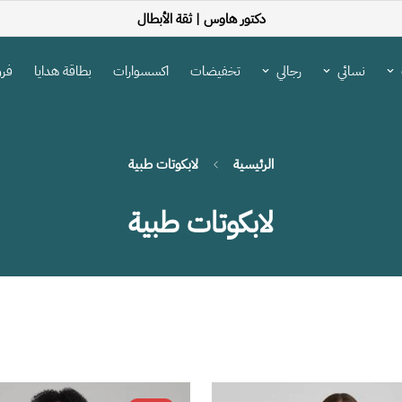
دكتور هاوس |
ثقة الأبطال
نسائي
رجالي
تخفيضات
اكسسوارات
بطاقة هدايا
فرو
الرئيسية
لابكوتات طبية
لابكوتات طبية