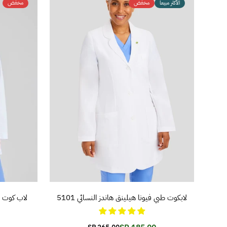
الأكثر مبيعاً
مخفض
مخفض
تفاصيل المنتج
لابكوت طبي فيونا هيلينق هاندز النسائي 5101
لاب كوت طبي