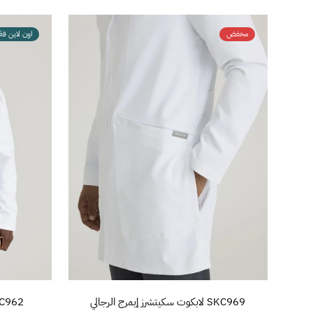
مخفض
اون لاين ف
تفاصيل المنتج
SKC969 لابكوت سكيتشرز إيمرج الرجالي
GRC962 لابكوت ديريك 