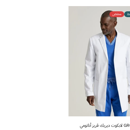
قط
مخفض
تفاصيل المنتج
قريز أناتومي