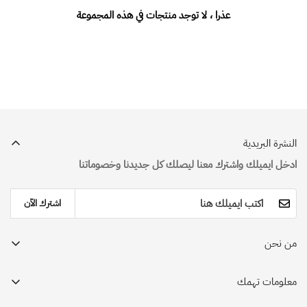
عذرا ، لا توجد منتجات في هذه المجموعة
النشرة البريدية
ادخل ايميلك واشترك معنا ليصلك كل جديدنا وخصوماتنا
اشترك الآن
من نحن
متجر دكتور هاوس للملابس الطبية بالسعودية - محطتك لتجربة تسوق
مختلفة وممتعة. نوفر لكم أفضل الماركات العالمية في صناعة الملابس
معلومات تهمك
والإكسسوارات الطبية.
عن المتجر