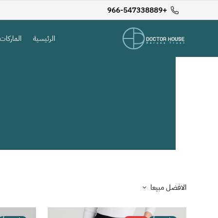
+966-547338889
الرئيسية
الماركات
الافضل مبيعا