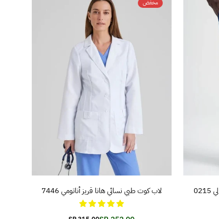
مخفض
تفاصيل المنتج
02
لاب كوت طبي نسائي هانا قريز أناتومي 7446